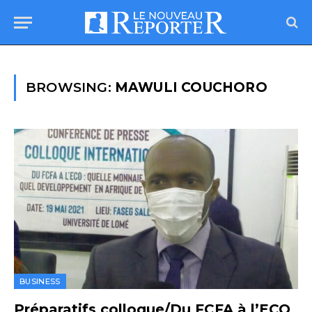
BROWSING:
MAWULI COUCHORO
BUSINESS
Préparatifs colloque/Du FCFA à l’ECO