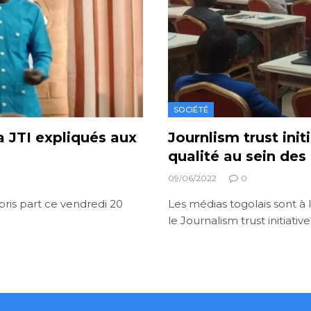
SOCIÉTÉ
a JTI expliqués aux
Journlism trust init
qualité au sein des
09/06/2022
0
ris part ce vendredi 20
Les médias togolais sont à l
le Journalism trust initiativ