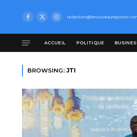
redaction@lenouveaureporter.co
Facebook
X
Instagram
(Twitter)
ACCUEIL
POLITIQUE
BUSINES
BROWSING:
JTI