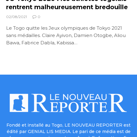
rentrent malheureusement bredouille
02/08/2021
0
Le Togo quitte les Jeux olympiques de Tokyo 2021
sans médailles. Claire Ayivon, Damien Otogbe, Aliou
Bawa, Fabrice Dabla, Kabissa…
Fondé et installé au Togo, LE NOUVEAU REPORTER est
édité par GENIAL LIS MEDIA. Le pari de ce média est de