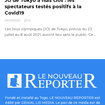
JO de Tokyo à huis clos : les
spectateurs testés positifs à la
Covid19
09/07/2021
0
Les Jeux olympiques (JO) de Tokyo, prévus du 23
juillet au 8 août 2021, auront lieu sans le public. Ce…
Fondé et installé au Togo, LE NOUVEAU REPORTER est
édité par GENIAL LIS MEDIA. Le pari de ce média est de