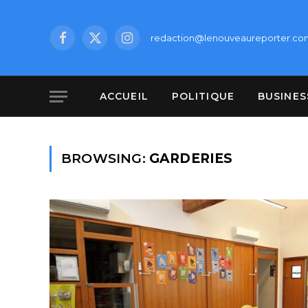
redaction@lenouveaureporter.co
Facebook
X
Instagram
(Twitter)
ACCUEIL
POLITIQUE
BUSINES
BROWSING:
GARDERIES