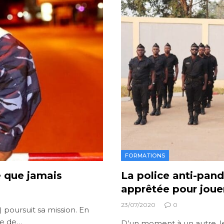
FORMATIONS
e que jamais
La police anti-pan
apprêtée pour jouer
23/07/2020
0
poursuit sa mission. En
te de…
D’un moment à un autre, les