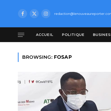
redaction@lenouveaureporter.co
Facebook
X
Instagram
(Twitter)
ACCUEIL
POLITIQUE
BUSINES
BROWSING:
FOSAP