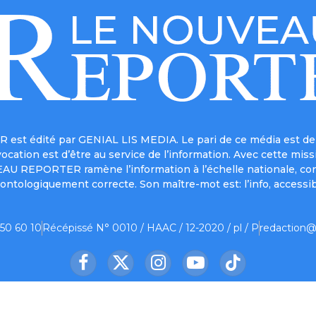
est édité par GENIAL LIS MEDIA. Le pari de ce média est de 
a vocation est d’être au service de l’information. Avec cett
UVEAU REPORTER ramène l’information à l’échelle nationale, co
ontologiquement correcte. Son maître-mot est: l’info, accessib
 50 60 10
Récépissé N° 0010 / HAAC / 12-2020 / pl / P
redaction@
Facebook
X
Instagram
YouTube
TikTok
(Twitter)
us ?
Contact
Mentions légales
Partenaire