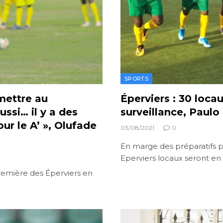
SPORTS
rmettre au
Éperviers : 30 loc
ussi… il y a des
surveillance, Paulo
our le A’ », Olufade
03/08/2021
0
En marge des préparatifs po
Eperviers locaux seront en
remière des Éperviers en