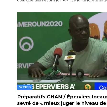
d’Afrique des nations (CHAN), ce lundi 18 janvier 
SPORTS
Préparatifs CHAN / Éperviers locau
sevré de « mieux juger le niveau de 