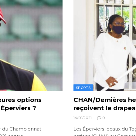
SPORTS
eures options
CHAN/Dernières heu
 Éperviers ?
reçoivent le drapea
14/01/2021
0
ne du Championnat
Les Éperviers locaux du To