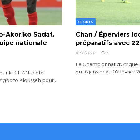
SPORTS
ro-Akoriko Sadat,
Chan / Éperviers l
uipe nationale
préparatifs avec 22
01/12/2020
4
Le Championnat d’Afrique 
du 16 janvier au 07 févrie
 pour le CHAN, a été
d’Agbozo Klousseh pour…