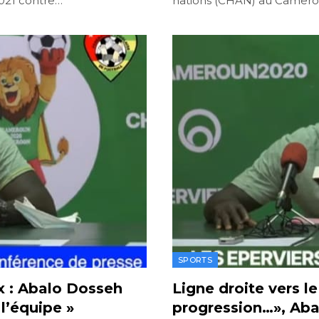
2021 contre…
nations (CHAN) au Camerou
SPORTS
x : Abalo Dosseh
Ligne droite vers le
l’équipe »
progression…», Aba