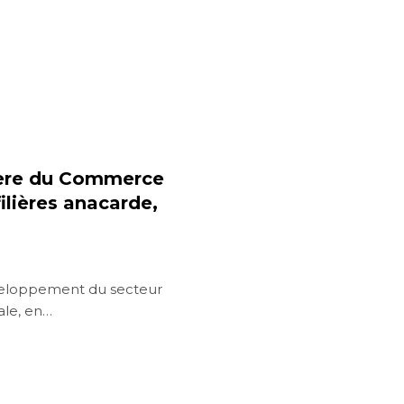
stère du Commerce
filières anacarde,
éveloppement du secteur
ale, en…