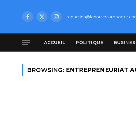
redaction@lenouveaureporter.co
Facebook
X
Instagram
(Twitter)
ACCUEIL
POLITIQUE
BUSINES
BROWSING:
ENTREPRENEURIAT A