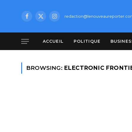
redaction@lenouveaureporter.co
Facebook
X
Instagram
(Twitter)
ACCUEIL
POLITIQUE
BUSINES
BROWSING:
ELECTRONIC FRONTIE