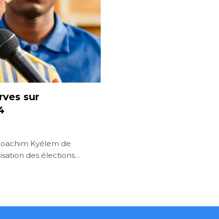
rves sur
4
e Joachim Kyélem de
isation des élections…