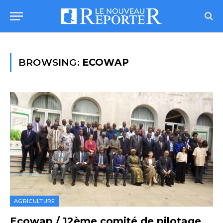
BROWSING:
ECOWAP
AGRICULTURE
Ecowap / 12ème comité de pilotage