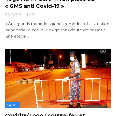
« GMS anti Covid-19 »
03/02/2021
0
« Aux grands maux, les grands remèdes ». La situation
pandémique actuelle exige sans doute de passer à
une étape…
SANTÉ
Covid19/Togo : couvre-feu et