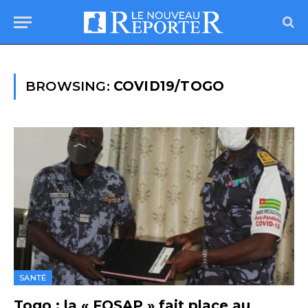
BROWSING:
COVID19/TOGO
SANTÉ
Togo : la « FOSAP » fait place au