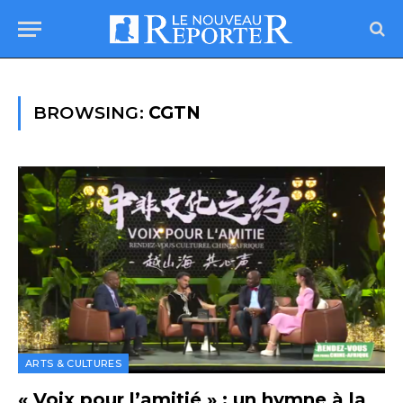
BROWSING:
CGTN
ARTS & CULTURES
« Voix pour l’amitié » : un hymne à la