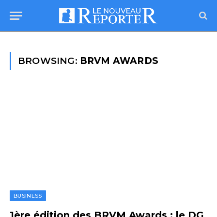
BROWSING:
BRVM AWARDS
BUSINESS
1ère édition des BRVM Awards : le DG