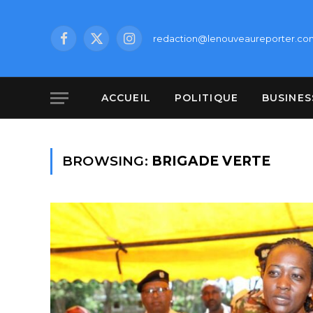
redaction@lenouveaureporter.co
Facebook
X
Instagram
(Twitter)
ACCUEIL
POLITIQUE
BUSINES
BROWSING:
BRIGADE VERTE