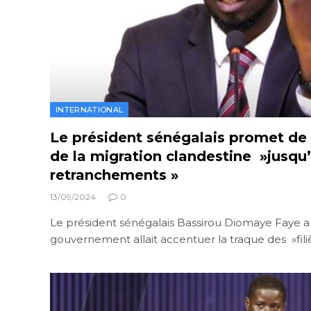
INTERNATIONAL
Le président sénégalais promet de t
de la migration clandestine »jusqu’
retranchements »
13/09/2024
0
Le président sénégalais Bassirou Diomaye Faye a
gouvernement allait accentuer la traque des »fil