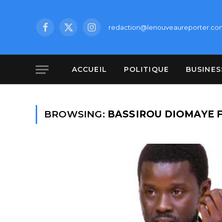
redaction@lenouveaureporter.co
Facebook
X
Instagram
(Twitter)
ACCUEIL
POLITIQUE
BUSINES
BROWSING:
BASSIROU DIOMAYE 