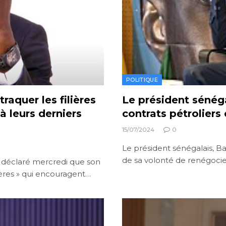
POLITIQUE
raquer les filières
Le président sénég
à leurs derniers
contrats pétroliers
15/07/2024
0
Le président sénégalais, Ba
de sa volonté de renégocier
 déclaré mercredi que son
ières » qui encouragent…