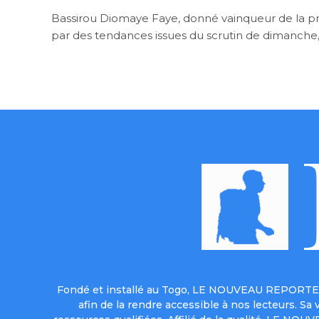
Bassirou Diomaye Faye, donné vainqueur de la pr
par des tendances issues du scrutin de dimanche,
Fondé et installé au Togo, LE NOUVEAU REPORTER 
afin de la rendre accessible à nos lecteurs. S