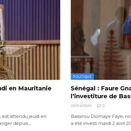
POLITIQUE
udi en Mauritanie
Sénégal : Faure Gn
l’investiture de B
02/04/2024
0
 est attendu jeudi en
Bassirou Diomaye Faye, no
tranger depuis…
a été investi mardi 2 avril 