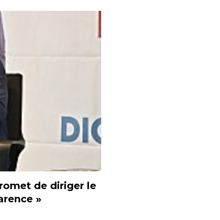
omet de diriger le
arence »