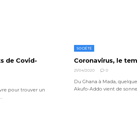
SOCIÉTÉ
ts de Covid-
Coronavirus, le te
21/04/2020
0
Du Ghana à Mada, quelque
Akufo-Addo vient de sonner
vre pour trouver un
…