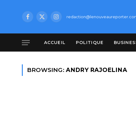
redaction@lenouveaureporter.co
Facebook
X
Instagram
(Twitter)
ACCUEIL
POLITIQUE
BUSINES
BROWSING:
ANDRY RAJOELINA