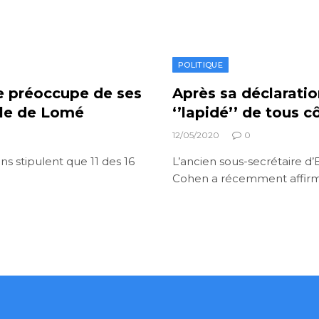
POLITIQUE
e préoccupe de ses
Après sa déclarati
ile de Lomé
‘’lapidé’’ de tous c
12/05/2020
0
s stipulent que 11 des 16
L’ancien sous-secrétaire d’
Cohen a récemment affirmé