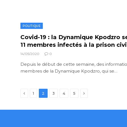
POLITIQUE
Covid-19 : la Dynamique Kpodzro s
11 membres infectés à la prison civ
14/05/2020
0
Depuis le début de cette semaine, des information
membres de la Dynamique Kpodzro, qui se…
Previous
Next
1
2
3
4
5