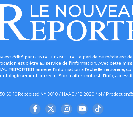
est édité par GENIAL LIS MEDIA. Le pari de ce média est de 
a vocation est d’être au service de l’information. Avec cett
UVEAU REPORTER ramène l’information à l’échelle nationale, co
ontologiquement correcte. Son maître-mot est: l’info, accessib
 50 60 10
Récépissé N° 0010 / HAAC / 12-2020 / pl / P
redaction@
Facebook
X
Instagram
YouTube
TikTok
(Twitter)
us ?
Contact
Mentions légales
Partenaire