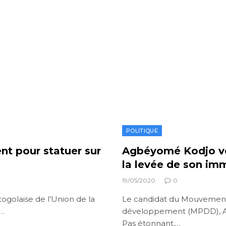
POLITIQUE
nt pour statuer sur
Agbéyomé Kodjo veu
la levée de son im
19/05/2020
0
togolaise de l’Union de la
Le candidat du Mouvement 
r…
développement (MPDD), Ag
Pas étonnant,…