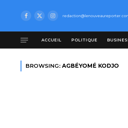
redaction@lenouveaureporter.co
Facebook
X
Instagram
(Twitter)
ACCUEIL
POLITIQUE
BUSINES
BROWSING:
AGBÉYOMÉ KODJO