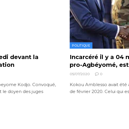
POLITIQUE
di devant la
Incarcéré il y a 04
ation
pro-Agbéyomé, est 
05/07/2020
0
gbeyome Kodjo. Convoqué,
Kokou Amblesso avait été a
t le doyen des juges
de février 2020. Celui qu