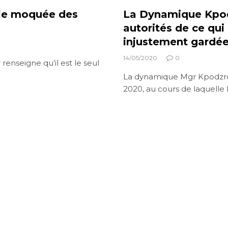
lle moquée des
La Dynamique Kpod
autorités de ce qui
injustement gardée
14/05/2020
0
renseigne qu’il est le seul
La dynamique Mgr Kpodzro 
2020, au cours de laquell