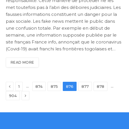
responsabilité. Cette manière de procéder ne les
met toutefois pas à l’abri des déboires judiciaires. Les
fausses informations constituent un danger pour la
paix sociale. Les fake news mettent le public dans
une confusion totale. Par exemple en début de
semaine, une information supposée publiée par le
site français France info, annonçait que le coronavirus
(Covid-19) avait franchi les frontières togolaises et…
READ MORE
Previous
…
…
1
874
875
876
877
878
Next
904