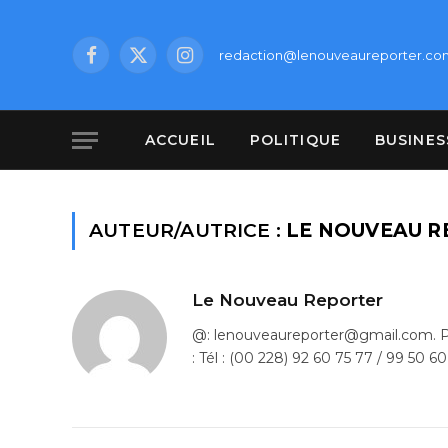
redaction@lenouveaureporter.co
Facebook
X
Instagram
(Twitter)
ACCUEIL
POLITIQUE
BUSINES
AUTEUR/AUTRICE :
LE NOUVEAU R
Le Nouveau Reporter
@: lenouveaureporter@gmail.com. Po
: Tél : (00 228) 92 60 75 77 / 99 50 60