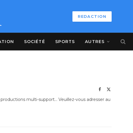
REDACTION
ATION
SOCIÉTÉ
SPORTS
AUTRES
Facebook
X
(Twitter)
roductions multi-support… Veuillez-vous adresser au