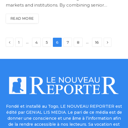
markets and institutions. By combining senior…
READ MORE
Previous
Next
…
…
1
4
5
6
7
8
16
Fondé et installé au Togo, LE NOUVEAU REPORTER est
édité par GENIAL LIS MEDIA. Le pari de ce média est de
donner une conscience et une âme à l’information afin
de la rendre accessible à nos lecteurs. Sa vocation est